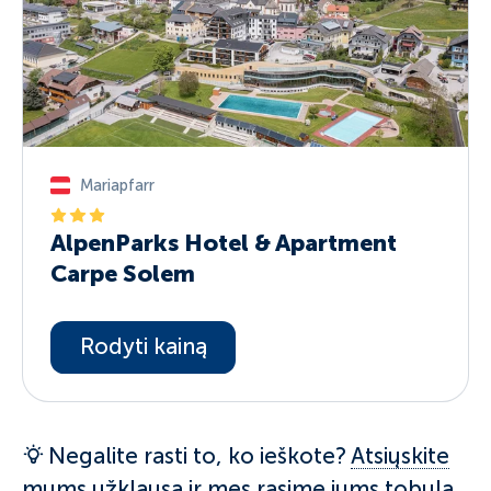
Mariapfarr
AlpenParks Hotel & Apartment
Carpe Solem
Rodyti kainą
Negalite rasti to, ko ieškote?
Atsiųskite
mums užklausą ir mes rasime jums tobulą