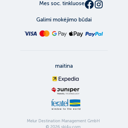
Mes soc. tinkluose
Galimi mokėjimo būdai
maitina
Melur Destination Management GmbH
©
2026
ski4u.com