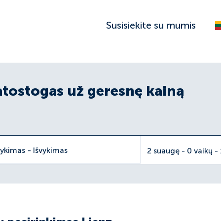
Susisiekite su mumis
atostogas už geresnę kainą
vykimas
-
Išvykimas
2 suaugę - 0 vaikų -