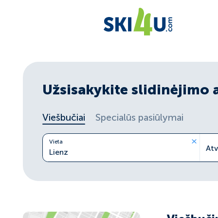
Užsisakykite slidinėjimo 
Viešbučiai
Specialūs pasiūlymai
Vieta
At