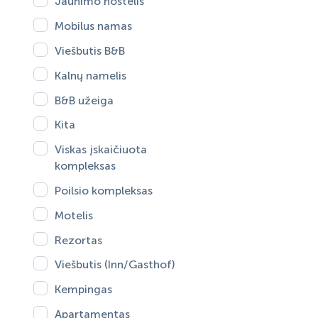
Jaunimo hostelis
Mobilus namas
Viešbutis B&B
Kalnų namelis
B&B užeiga
Kita
Viskas įskaičiuota
kompleksas
Poilsio kompleksas
Motelis
Rezortas
Viešbutis (Inn/Gasthof)
Kempingas
Apartamentas