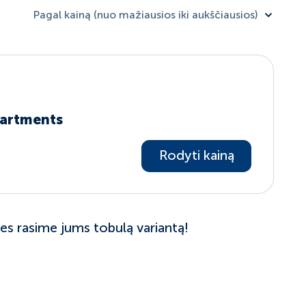
Pagal kainą (nuo mažiausios iki aukščiausios)
partments
Rodyti kainą
s rasime jums tobulą variantą!