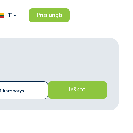
Prisijungti
LT
Ieškoti
 1 kambarys