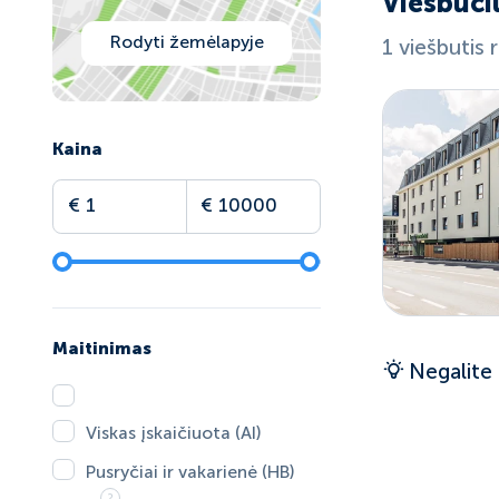
Viešbuči
Rodyti žemėlapyje
1 viešbutis 
Kaina
Maitinimas
Negalite 
Viskas įskaičiuota (AI)
Pusryčiai ir vakarienė (HB)