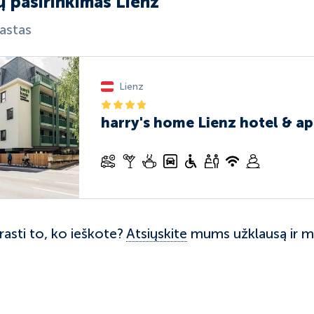
ų pasirinkimas Lienz
rastas
Lienz
harry's home Lienz hotel & a
rasti to, ko ieškote?
Atsiųskite
mums užklausą ir me