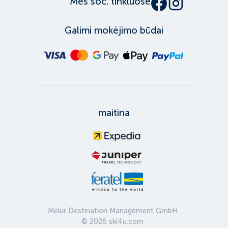
Mes soc. tinkluose
Galimi mokėjimo būdai
maitina
Melur Destination Management GmbH
©
2026
ski4u.com