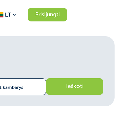
Prisijungti
LT
Ieškoti
 1 kambarys