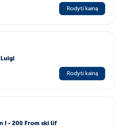
Rodyti kainą
Luigi
Rodyti kainą
I - 200 From ski lif