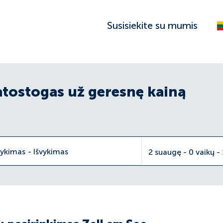
Susisiekite su mumis
atostogas už geresnę kainą
vykimas
-
Išvykimas
2 suaugę - 0 vaikų -