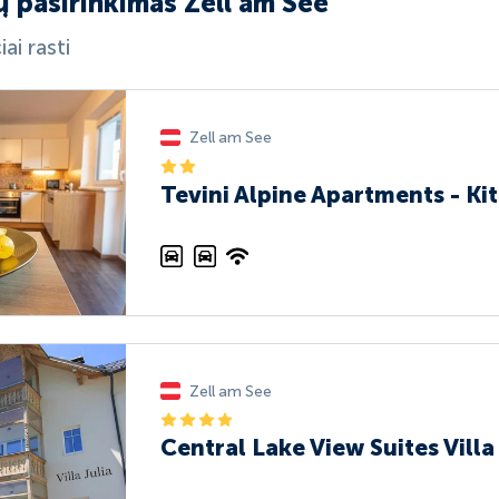
ų pasirinkimas Zell am See
ai rasti
Zell am See
Tevini Alpine Apartments - Ki
Zell am See
Central Lake View Suites Villa