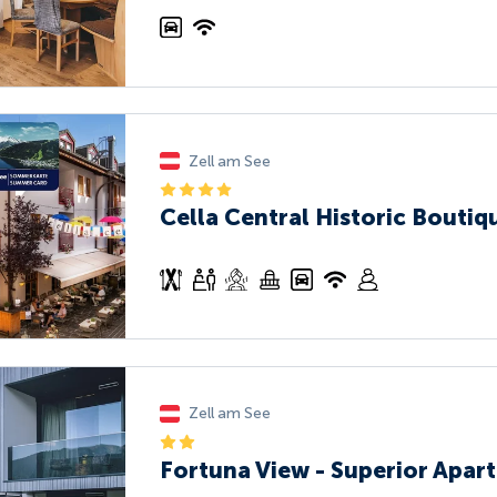
Zell am See
Cella Central Historic Boutiq
Zell am See
Fortuna View - Superior Apar