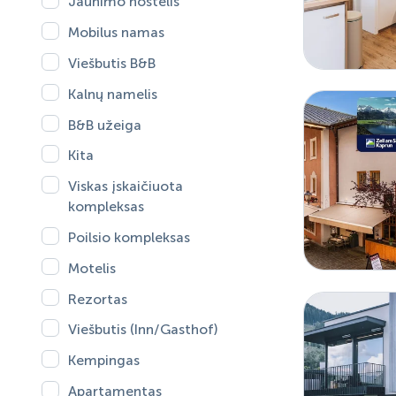
Jaunimo hostelis
Mobilus namas
Viešbutis B&B
Kalnų namelis
B&B užeiga
Kita
Viskas įskaičiuota
kompleksas
Poilsio kompleksas
Motelis
Rezortas
Viešbutis (Inn/Gasthof)
Kempingas
Apartamentas