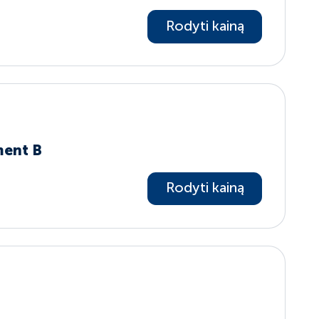
Rodyti kainą
ment B
Rodyti kainą