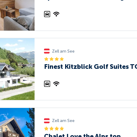
Zell am See
Finest Kitzblick Golf Suites T
Zell am See
Chalet Love the Alps top