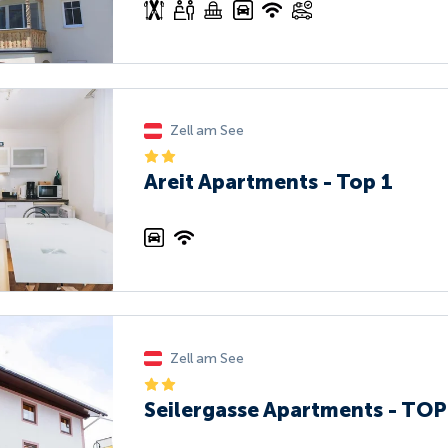
Zell am See
Areit Apartments - Top 1
Zell am See
Seilergasse Apartments - TOP