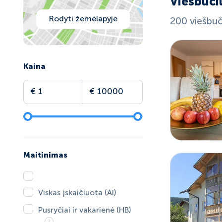
Viešbuči
Rodyti žemėlapyje
200 viešbuči
Kaina
Maitinimas
Viskas įskaičiuota (AI)
Pusryčiai ir vakarienė (HB)