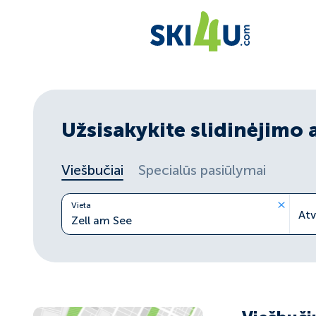
Užsisakykite slidinėjimo 
Viešbučiai
Specialūs pasiūlymai
Vieta
At