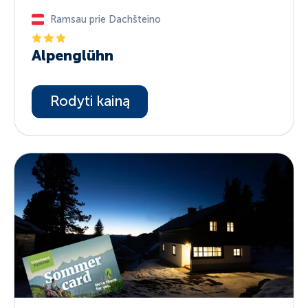
Ramsau prie Dachšteino
Alpenglühn
Rodyti kainą