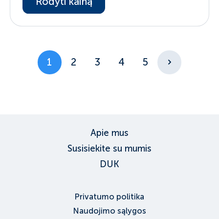
Rodyti kainą
1
2
3
4
5
Apie mus
Susisiekite su mumis
DUK
Privatumo politika
Naudojimo sąlygos