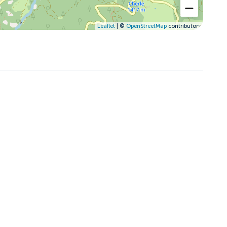
Leaflet
| ©
OpenStreetMap
contributors