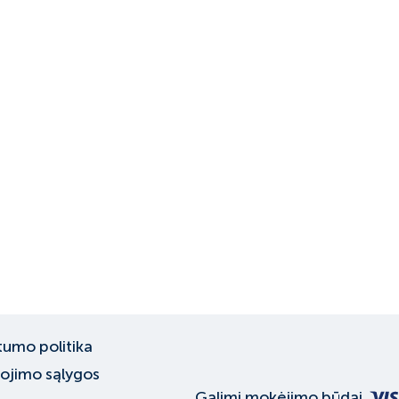
tumo politika
ojimo sąlygos
Galimi mokėjimo būdai