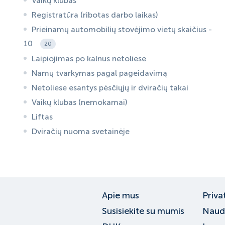
Vaikų klubas
Registratūra (ribotas darbo laikas)
Prieinamų automobilių stovėjimo vietų skaičius -
10
20
Laipiojimas po kalnus netoliese
Namų tvarkymas pagal pageidavimą
Netoliese esantys pėsčiųjų ir dviračių takai
Vaikų klubas (nemokamai)
Liftas
Dviračių nuoma svetainėje
ID:
6134
, D: EXPEDIA
Apie mus
Priva
Susisiekite su mumis
Naud