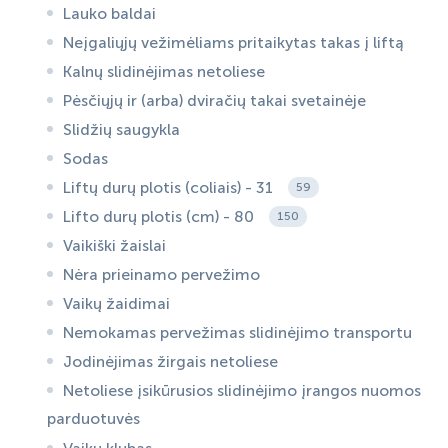
Lauko baldai
Neįgaliųjų vežimėliams pritaikytas takas į liftą
Kalnų slidinėjimas netoliese
Pėsčiųjų ir (arba) dviračių takai svetainėje
Slidžių saugykla
Sodas
Liftų durų plotis (coliais) - 31
59
Lifto durų plotis (cm) - 80
150
Vaikiški žaislai
Nėra prieinamo pervežimo
Vaikų žaidimai
Nemokamas pervežimas slidinėjimo transportu
Jodinėjimas žirgais netoliese
Netoliese įsikūrusios slidinėjimo įrangos nuomos
parduotuvės