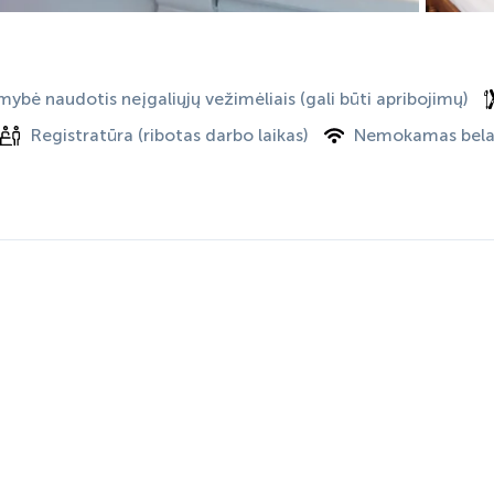
mybė naudotis neįgaliųjų vežimėliais (gali būti apribojimų)
Registratūra (ribotas darbo laikas)
Nemokamas belai