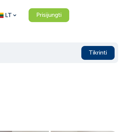
Prisijungti
LT
Tikrinti