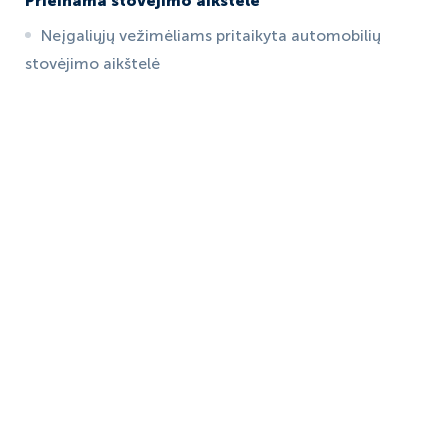
Prieinama stovėjimo aikštelė
Neįgaliųjų vežimėliams pritaikyta automobilių
stovėjimo aikštelė