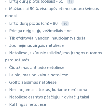
Liftų durų plotis (coliais) - 31
31
Mažiausiai 80 % viso apšvietimo sudaro šviesos
diodai.
Lifto durų plotis (cm) - 80
80
Prieiga neįgaliųjų vežimėliais - ne
Tik efektyviai vandenį naudojantys dušai
Jodinėjimas žirgais netoliese
Netoliese įsikūrusios slidinėjimo įrangos nuomos
parduotuvės
Čiuožimas ant ledo netoliese
Laipiojimas po kalnus netoliese
Golfo žaidimas netoliese
Nekilnojamasis turtas, kuriame nerūkoma
Netoliese esantys pėsčiųjų ir dviračių takai
Raftingas netoliese