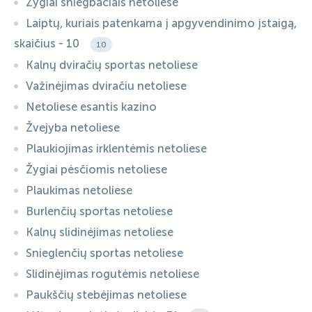
Žygiai sniegbačiais netoliese
Laiptų, kuriais patenkama į apgyvendinimo įstaigą,
skaičius - 10
10
Kalnų dviračių sportas netoliese
Važinėjimas dviračiu netoliese
Netoliese esantis kazino
Žvejyba netoliese
Plaukiojimas irklentėmis netoliese
Žygiai pėsčiomis netoliese
Plaukimas netoliese
Burlenčių sportas netoliese
Kalnų slidinėjimas netoliese
Snieglenčių sportas netoliese
Slidinėjimas rogutėmis netoliese
Paukščių stebėjimas netoliese