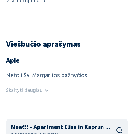
Visi patogumai
Viešbučio aprašymas
Apie
Netoli Šv. Margaritos bažnyčios
Skaityti daugiau
New!!! - Apartment Elisa in Kaprun - New !!!