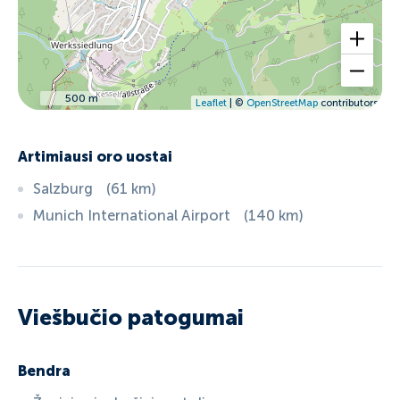
500 m
Leaflet
| ©
OpenStreetMap
contributors
Artimiausi oro uostai
Salzburg
(
61
km
)
Munich International Airport
(
140
km
)
Viešbučio patogumai
Bendra