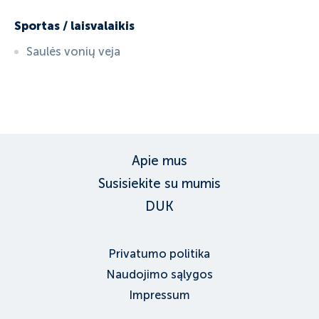
Sportas / laisvalaikis
Saulės vonių veja
ID:
5163
, D: FERATEL
Apie mus
Susisiekite su mumis
DUK
Privatumo politika
Naudojimo sąlygos
Impressum