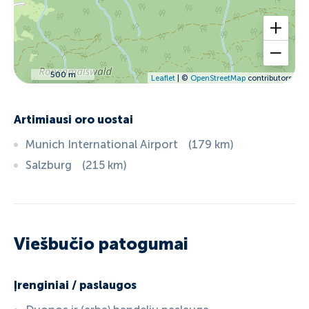
500 m
Leaflet
| ©
OpenStreetMap
contributors
Artimiausi oro uostai
Munich International Airport
(
179
km
)
Salzburg
(
215
km
)
Viešbučio patogumai
Įrenginiai / paslaugos