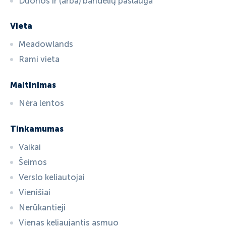
Duonos ir (arba) bandelių paslauga
Vieta
Meadowlands
Rami vieta
Maitinimas
Nėra lentos
Tinkamumas
Vaikai
Šeimos
Verslo keliautojai
Vienišiai
Nerūkantieji
Vienas keliaujantis asmuo