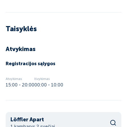
- 3,50 € už naktį vaikams (gimusiems 2011-2018
m.)
- 0 € vaikams (gimusiems 2019 m. ir
Taisyklės
jaunesniems).
Atvykimas
Registracijos sąlygos
Atvykimas
Išvykimas
15:00 - 20:00
00:00 - 10:00
Löffler Apart
1 kambarys 2 svečiai