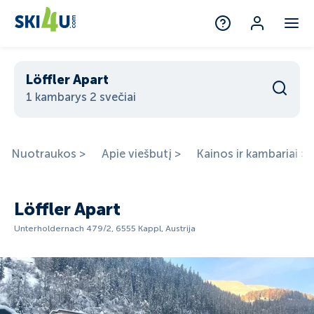
Löffler Apart
1 kambarys 2 svečiai
Nuotraukos >
Apie viešbutį >
Kainos ir kambariai >
Löffler Apart
Unterholdernach 479/2, 6555 Kappl, Austrija