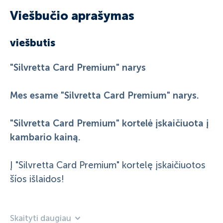
Viešbučio aprašymas
viešbutis
"Silvretta Card Premium" narys
Mes esame "Silvretta Card Premium" narys.
"Silvretta Card Premium" kortelė įskaičiuota į
kambario kainą.
Į "Silvretta Card Premium" kortelę įskaičiuotos
šios išlaidos!
- 7 € už naktį suaugusiesiems (gimusiems 2010
Skaityti daugiau
m. ir vyresniems)