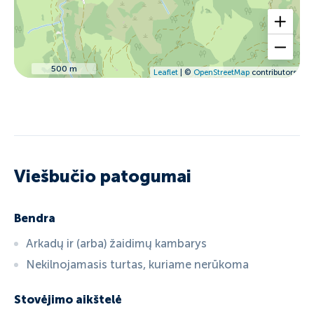
500 m
Leaflet
| ©
OpenStreetMap
contributors
Viešbučio patogumai
Bendra
Arkadų ir (arba) žaidimų kambarys
Nekilnojamasis turtas, kuriame nerūkoma
Stovėjimo aikštelė