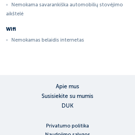
Nemokama savarankiška automobilių stovėjimo
aikštelė
Wifi
Nemokamas belaidis internetas
ID:
3591
, D: EXPEDIA
Apie mus
Susisiekite su mumis
DUK
Privatumo politika
Naudojimo sąlygos