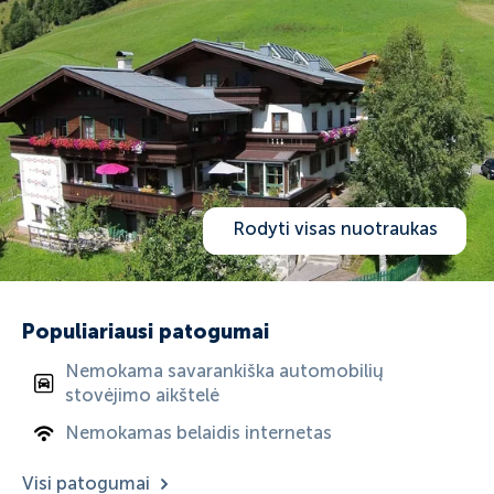
Rodyti visas nuotraukas
Populiariausi patogumai
Nemokama savarankiška automobilių
stovėjimo aikštelė
Nemokamas belaidis internetas
Visi patogumai