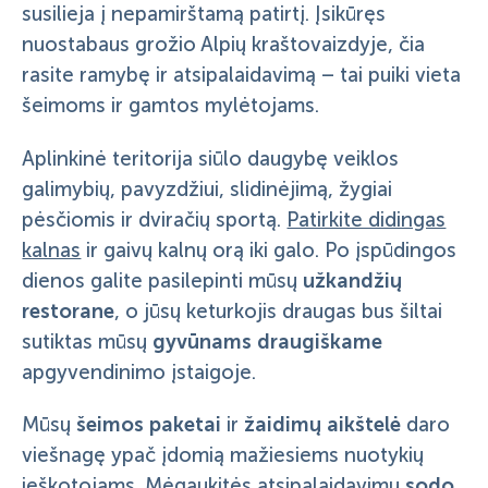
susilieja į nepamirštamą patirtį. Įsikūręs
nuostabaus grožio Alpių kraštovaizdyje, čia
rasite ramybę ir atsipalaidavimą – tai puiki vieta
šeimoms ir gamtos mylėtojams.
Aplinkinė teritorija siūlo daugybę veiklos
galimybių, pavyzdžiui, slidinėjimą, žygiai
pėsčiomis ir dviračių sportą.
Patirkite didingas
kalnas
ir gaivų kalnų orą iki galo. Po įspūdingos
užkandžių
dienos galite pasilepinti mūsų
restorane
, o jūsų keturkojis draugas bus šiltai
gyvūnams draugiškame
sutiktas mūsų
apgyvendinimo įstaigoje.
šeimos paketai
žaidimų aikštelė
Mūsų
ir
daro
viešnagę ypač įdomią mažiesiems nuotykių
sodo
ieškotojams. Mėgaukitės atsipalaidavimu