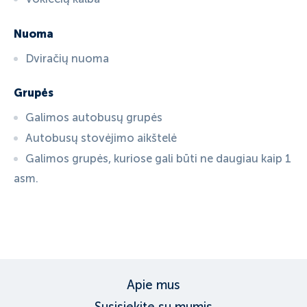
Nuoma
Dviračių nuoma
Grupės
Galimos autobusų grupės
Autobusų stovėjimo aikštelė
Galimos grupės, kuriose gali būti ne daugiau kaip 1
asm.
ID:
581
, D: FERATEL
Apie mus
Susisiekite su mumis