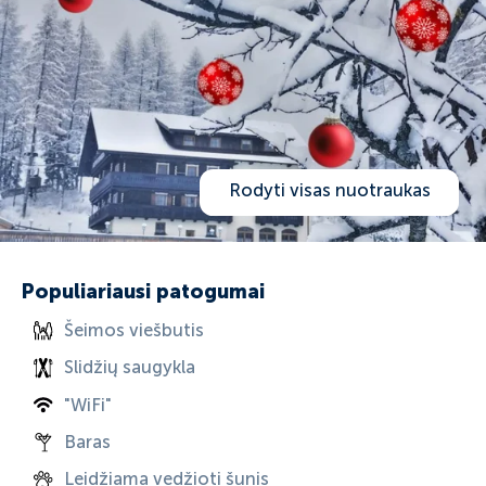
Rodyti visas nuotraukas
Populiariausi patogumai
Šeimos viešbutis
Slidžių saugykla
"WiFi"
Baras
Leidžiama vedžioti šunis