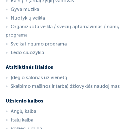
Kalnų ir (arba) žygių vadovas
Gyva muzika
Nuotykių veikla
Organizuota veikla / svečių aptarnavimas / namų
programa
Sveikatingumo programa
Ledo čiuožykla
Atsitiktinės išlaidos
Įdegio salonas už vienetą
Skalbimo mašinos ir (arba) džiovyklės naudojimas
Užsienio kalbos
Anglų kalba
Italų kalba
Vokiečių kalba