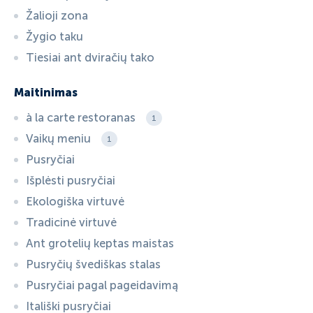
Žalioji zona
Žygio taku
Tiesiai ant dviračių tako
Maitinimas
à la carte restoranas
1
Vaikų meniu
1
Pusryčiai
Išplėsti pusryčiai
Ekologiška virtuvė
Tradicinė virtuvė
Ant grotelių keptas maistas
Pusryčių švediškas stalas
Pusryčiai pagal pageidavimą
Itališki pusryčiai