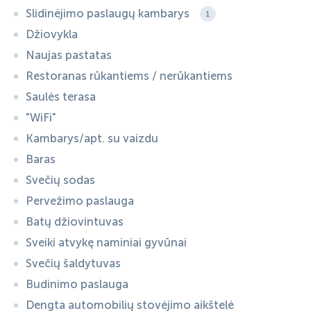
Slidinėjimo paslaugų kambarys
1
Džiovykla
Naujas pastatas
Restoranas rūkantiems / nerūkantiems
Saulės terasa
"WiFi"
Kambarys/apt. su vaizdu
Baras
Svečių sodas
Pervežimo paslauga
Batų džiovintuvas
Sveiki atvykę naminiai gyvūnai
Svečių šaldytuvas
Budinimo paslauga
Dengta automobilių stovėjimo aikštelė