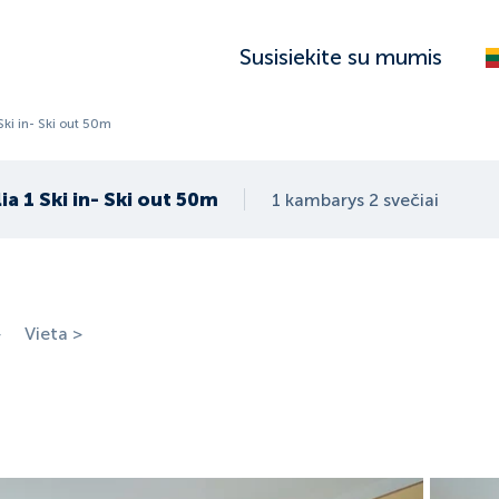
Susisiekite su mumis
 Ski in- Ski out 50m
lia 1 Ski in- Ski out 50m
1 kambarys 2 svečiai
>
Vieta >