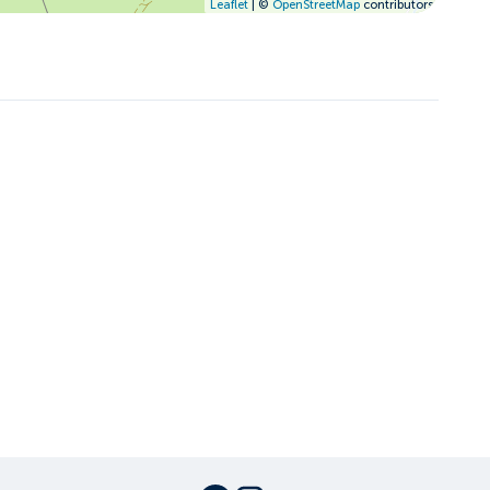
Leaflet
| ©
OpenStreetMap
contributors