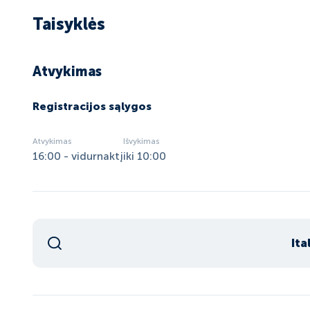
Taisyklės
Atvykimas
Registracijos sąlygos
Atvykimas
Išvykimas
16:00 - vidurnaktį
iki 10:00
Ita