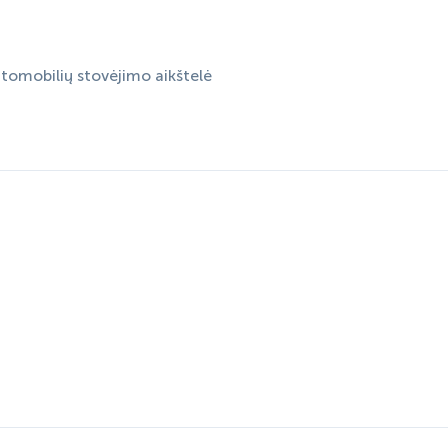
omobilių stovėjimo aikštelė