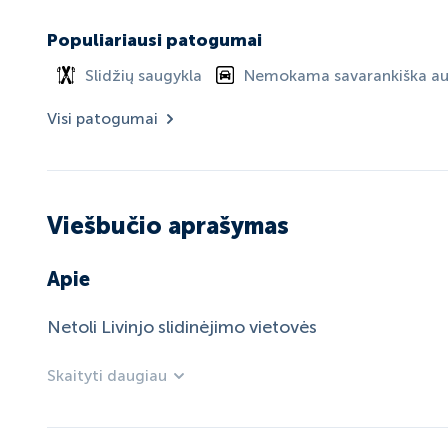
Populiariausi patogumai
Slidžių saugykla
Nemokama savarankiška aut
Visi patogumai
Viešbučio aprašymas
Apie
Netoli Livinjo slidinėjimo vietovės
Skaityti daugiau