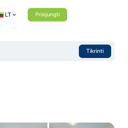
Prisijungti
LT
Tikrinti