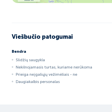
Viešbučio patogumai
Bendra
Slidžių saugykla
Nekilnojamasis turtas, kuriame nerūkoma
Prieiga neįgaliųjų vežimėliais - ne
Daugiakalbis personalas
ID:
6080
, D: EXPEDIA