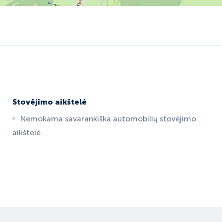
Stovėjimo aikštelė
Nemokama savarankiška automobilių stovėjimo
aikštelė