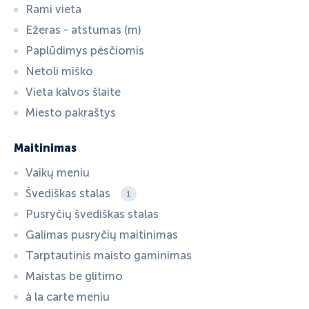
Rami vieta
Ežeras - atstumas (m)
Paplūdimys pėsčiomis
Netoli miško
Vieta kalvos šlaite
Miesto pakraštys
Maitinimas
Vaikų meniu
Švediškas stalas
1
Pusryčių švediškas stalas
Galimas pusryčių maitinimas
Tarptautinis maisto gaminimas
Maistas be glitimo
à la carte meniu