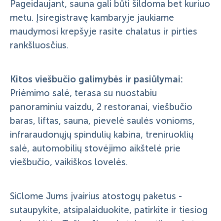
Pageidaujant, sauna gali būti šildoma bet kuriuo
metu. Įsiregistravę kambaryje jaukiame
maudymosi krepšyje rasite chalatus ir pirties
rankšluosčius.
Kitos viešbučio galimybės ir pasiūlymai:
Priėmimo salė, terasa su nuostabiu
panoraminiu vaizdu, 2 restoranai, viešbučio
baras, liftas, sauna, pievelė saulės vonioms,
infraraudonųjų spindulių kabina, treniruoklių
salė, automobilių stovėjimo aikštelė prie
viešbučio, vaikiškos lovelės.
Siūlome Jums įvairius atostogų paketus -
sutaupykite, atsipalaiduokite, patirkite ir tiesiog