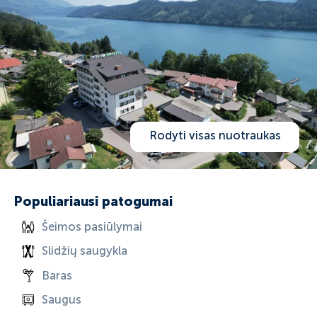
Rodyti visas nuotraukas
Populiariausi patogumai
Šeimos pasiūlymai
Slidžių saugykla
Baras
Saugus