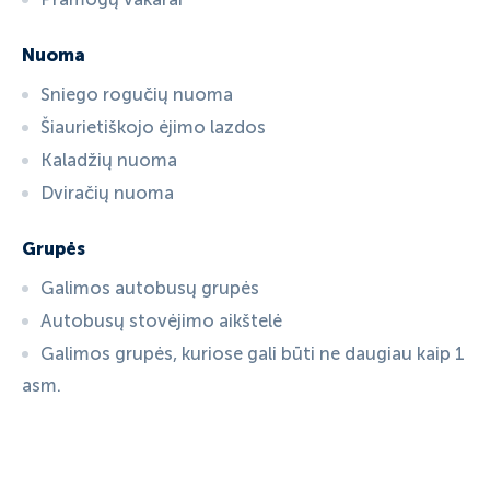
Nuoma
Sniego rogučių nuoma
Šiaurietiškojo ėjimo lazdos
Kaladžių nuoma
Dviračių nuoma
Grupės
Galimos autobusų grupės
Autobusų stovėjimo aikštelė
Galimos grupės, kuriose gali būti ne daugiau kaip 1
asm.
ID:
2987
, D: FERATEL