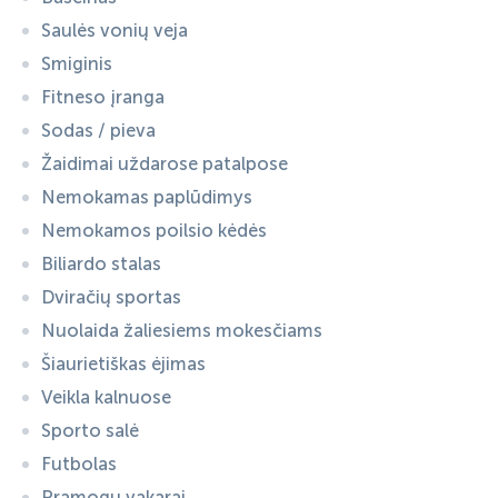
Saulės vonių veja
Smiginis
Fitneso įranga
Sodas / pieva
Žaidimai uždarose patalpose
Nemokamas paplūdimys
Nemokamos poilsio kėdės
Biliardo stalas
Dviračių sportas
Nuolaida žaliesiems mokesčiams
Šiaurietiškas ėjimas
Veikla kalnuose
Sporto salė
Futbolas
Pramogų vakarai