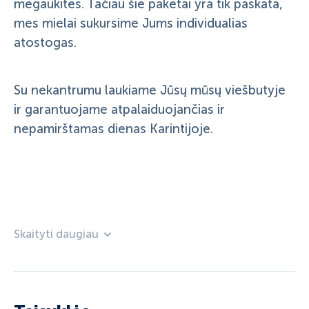
mėgaukitės. Tačiau šie paketai yra tik paskata,
mes mielai sukursime Jums individualias
atostogas.
Su nekantrumu laukiame Jūsų mūsų viešbutyje
ir garantuojame atpalaiduojančias ir
nepamirštamas dienas Karintijoje.
Skaityti daugiau