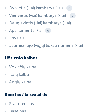
Dvivietis (-iai) kambarys (-ai)
0
Vienvietis (-iai) kambarys (-iai)
0
Daugiavietis (-iai) kambarys (-iai)
Apartamentai / s
0
Lova / s
Jaunesniojo (-iųjų) liukso numeris (-iai)
Užsienio kalbos
Vokiečių kalba
Italų kalba
Anglų kalba
Sportas / laisvalaikis
Stalo tenisas
Baseinas