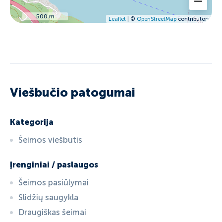
500 m
Leaflet
| ©
OpenStreetMap
contributors
Viešbučio patogumai
Kategorija
Šeimos viešbutis
Įrenginiai / paslaugos
Šeimos pasiūlymai
Slidžių saugykla
Draugiškas šeimai