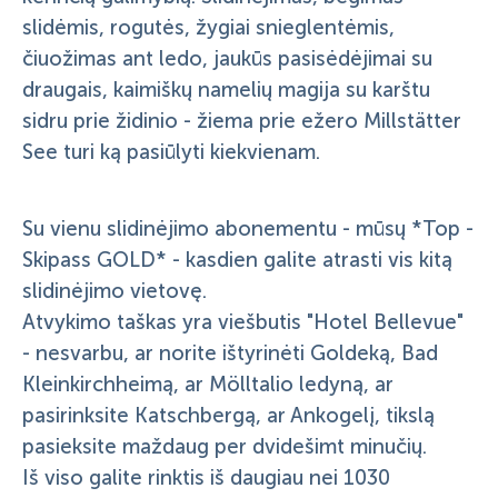
slidėmis, rogutės, žygiai snieglentėmis,
čiuožimas ant ledo, jaukūs pasisėdėjimai su
draugais, kaimiškų namelių magija su karštu
sidru prie židinio - žiema prie ežero Millstätter
See turi ką pasiūlyti kiekvienam.
Su vienu slidinėjimo abonementu - mūsų *Top -
Skipass GOLD* - kasdien galite atrasti vis kitą
slidinėjimo vietovę.
Atvykimo taškas yra viešbutis "Hotel Bellevue"
- nesvarbu, ar norite ištyrinėti Goldeką, Bad
Kleinkirchheimą, ar Mölltalio ledyną, ar
pasirinksite Katschbergą, ar Ankogelį, tikslą
pasieksite maždaug per dvidešimt minučių.
Iš viso galite rinktis iš daugiau nei 1030