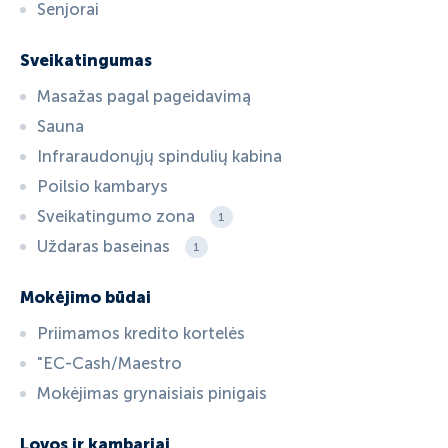
Senjorai
Sveikatingumas
Masažas pagal pageidavimą
Sauna
Infraraudonųjų spindulių kabina
Poilsio kambarys
Sveikatingumo zona
1
Uždaras baseinas
1
Mokėjimo būdai
Priimamos kredito kortelės
"EC-Cash/Maestro
Mokėjimas grynaisiais pinigais
Lovos ir kambariai