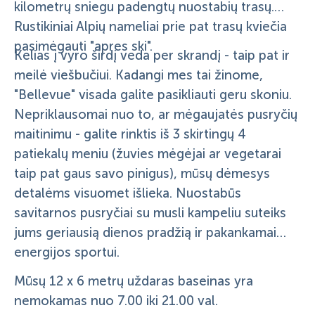
kilometrų sniegu padengtų nuostabių trasų.
Rustikiniai Alpių nameliai prie pat trasų kviečia
pasimėgauti "apres ski".
Kelias į vyro širdį veda per skrandį - taip pat ir
meilė viešbučiui. Kadangi mes tai žinome,
"Bellevue" visada galite pasikliauti geru skoniu.
Nepriklausomai nuo to, ar mėgaujatės pusryčių
maitinimu - galite rinktis iš 3 skirtingų 4
patiekalų meniu (žuvies mėgėjai ar vegetarai
taip pat gaus savo pinigus), mūsų dėmesys
detalėms visuomet išlieka. Nuostabūs
savitarnos pusryčiai su musli kampeliu suteiks
jums geriausią dienos pradžią ir pakankamai
energijos sportui.
Mūsų 12 x 6 metrų uždaras baseinas yra
nemokamas nuo 7.00 iki 21.00 val.