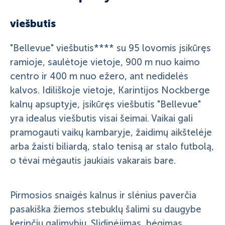
viešbutis
"Bellevue" viešbutis**** su 95 lovomis įsikūręs
ramioje, saulėtoje vietoje, 900 m nuo kaimo
centro ir 400 m nuo ežero, ant nedidelės
kalvos. Idiliškoje vietoje, Karintijos Nockberge
kalnų apsuptyje, įsikūręs viešbutis "Bellevue"
yra idealus viešbutis visai šeimai. Vaikai gali
pramogauti vaikų kambaryje, žaidimų aikštelėje
arba žaisti biliardą, stalo tenisą ar stalo futbolą,
o tėvai mėgautis jaukiais vakarais bare.
Pirmosios snaigės kalnus ir slėnius paverčia
pasakiška žiemos stebuklų šalimi su daugybe
kerinčių galimybių. Slidinėjimas, bėgimas