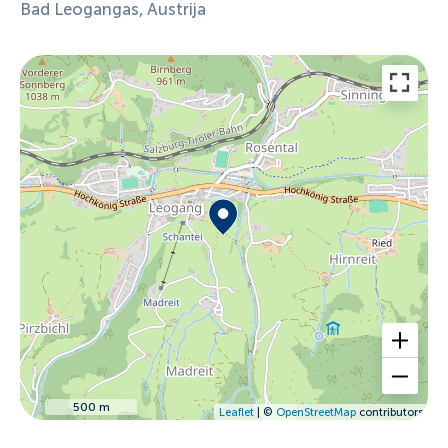
Bad Leogangas, Austrija
500 m
Leaflet
| ©
OpenStreetMap
contributors