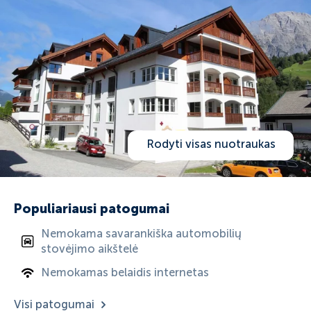
Rodyti visas nuotraukas
Populiariausi patogumai
Nemokama savarankiška automobilių
stovėjimo aikštelė
Nemokamas belaidis internetas
Visi patogumai