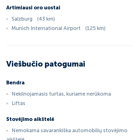
Artimiausi oro uostai
Salzburg
(
43
km
)
Munich International Airport
(
125
km
)
Viešbučio patogumai
Bendra
Nekilnojamasis turtas, kuriame nerūkoma
Liftas
Stovėjimo aikštelė
Nemokama savarankiška automobilių stovėjimo
aikštelė