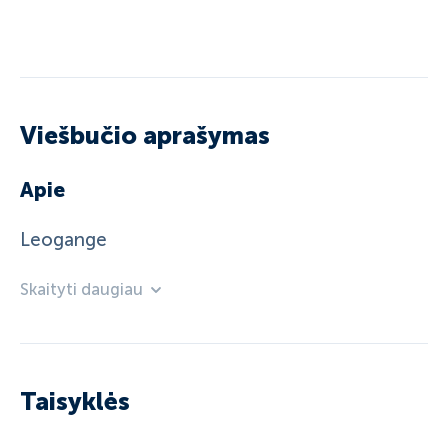
Viešbučio aprašymas
Apie
Leogange
Skaityti daugiau
Taisyklės