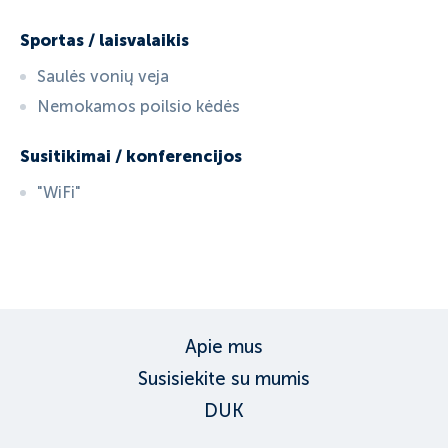
Sportas / laisvalaikis
Saulės vonių veja
Nemokamos poilsio kėdės
Susitikimai / konferencijos
"WiFi"
ID:
793
, D: FERATEL
Apie mus
Susisiekite su mumis
DUK