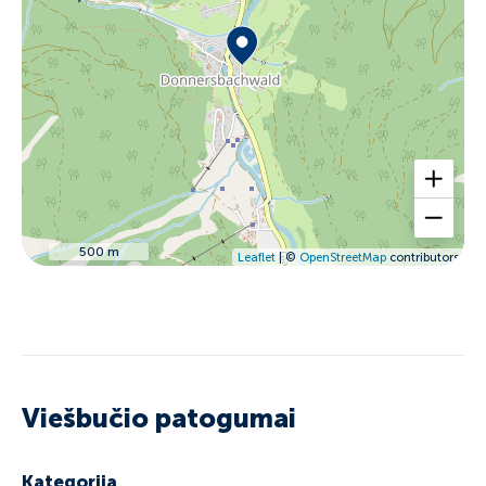
500 m
Leaflet
| ©
OpenStreetMap
contributors
Viešbučio patogumai
Kategorija