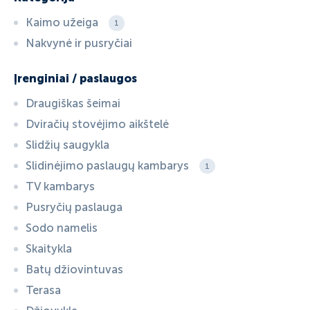
Kaimo užeiga
1
Nakvynė ir pusryčiai
Įrenginiai / paslaugos
Draugiškas šeimai
Dviračių stovėjimo aikštelė
Slidžių saugykla
Slidinėjimo paslaugų kambarys
1
TV kambarys
Pusryčių paslauga
Sodo namelis
Skaitykla
Batų džiovintuvas
Terasa