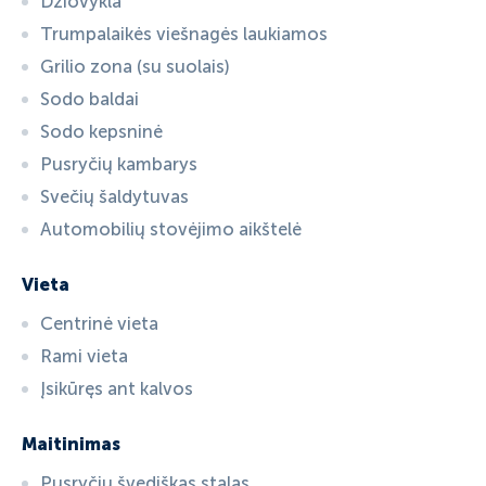
Džiovykla
Trumpalaikės viešnagės laukiamos
Grilio zona (su suolais)
Sodo baldai
Sodo kepsninė
Pusryčių kambarys
Svečių šaldytuvas
Automobilių stovėjimo aikštelė
Vieta
Centrinė vieta
Rami vieta
Įsikūręs ant kalvos
Maitinimas
Pusryčių švediškas stalas