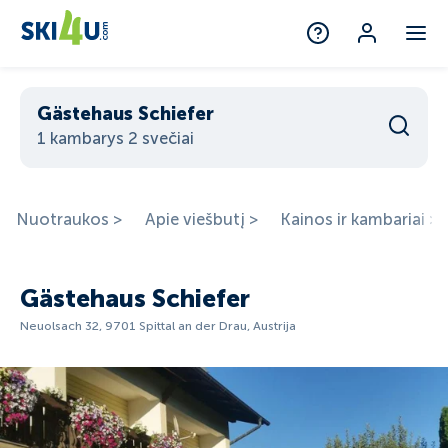
Gästehaus Schiefer
1 kambarys 2 svečiai
Nuotraukos >
Apie viešbutį >
Kainos ir kambariai >
Gästehaus Schiefer
Neuolsach 32, 9701 Spittal an der Drau, Austrija