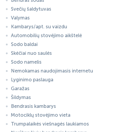
Bendras sodas
Svečių šaldytuvas
Valymas
Kambarys/apt. su vaizdu
Automobilių stovėjimo aikštelė
Sodo baldai
Skėčiai nuo saulės
Sodo namelis
Nemokamas naudojimasis internetu
Lyginimo paslauga
Garažas
Šildymas
Bendrasis kambarys
Motociklų stovėjimo vieta
Trumpalaikės viešnagės laukiamos