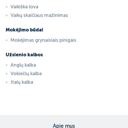
Vaikiška lova
Vaikų skaičiaus mažinimas
Mokėjimo būdai
Mokėjimas grynaisiais pinigais
Užsienio kalbos
Anglų kalba
Vokiečių kalba
Italų kalba
ID:
2980
, D: FERATEL
Apie mus