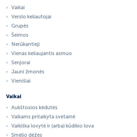
Vaikai
Verslo keliautojai
Grupės
Šeimos
Nerūkantieji
Vienas keliaujantis asmuo
Senjorai
Jauni žmonės
Vienišiai
Vaikai
Aukštosios kėdutės
Vaikams pritaikyta svetainė
Vaikiška lovytė ir (arba) kūdikio lova
Smėlio dėžės