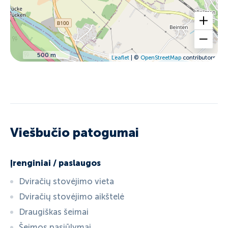
500 m
Leaflet
| ©
OpenStreetMap
contributors
Viešbučio patogumai
Įrenginiai / paslaugos
Dviračių stovėjimo vieta
Dviračių stovėjimo aikštelė
Draugiškas šeimai
Šeimos pasiūlymai