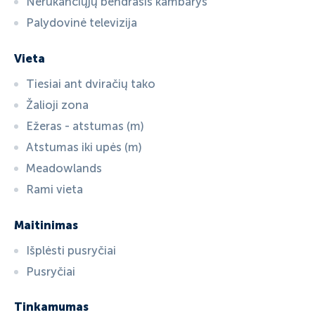
Nerūkančiųjų bendrasis kambarys
Palydovinė televizija
Vieta
Tiesiai ant dviračių tako
Žalioji zona
Ežeras - atstumas (m)
Atstumas iki upės (m)
Meadowlands
Rami vieta
Maitinimas
Išplėsti pusryčiai
Pusryčiai
Tinkamumas