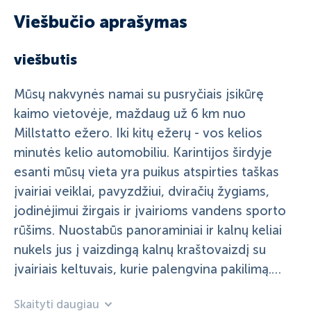
Viešbučio aprašymas
viešbutis
Mūsų nakvynės namai su pusryčiais įsikūrę
kaimo vietovėje, maždaug už 6 km nuo
Millstatto ežero. Iki kitų ežerų - vos kelios
minutės kelio automobiliu. Karintijos širdyje
esanti mūsų vieta yra puikus atspirties taškas
įvairiai veiklai, pavyzdžiui, dviračių žygiams,
jodinėjimui žirgais ir įvairioms vandens sporto
rūšims. Nuostabūs panoraminiai ir kalnų keliai
nukels jus į vaizdingą kalnų kraštovaizdį su
įvairiais keltuvais, kurie palengvina pakilimą.
Netoliese yra įvairūs muziejai, zoologijos
Skaityti daugiau
sodai, pilys ir tvirtovės, kurias lengva pasiekti.