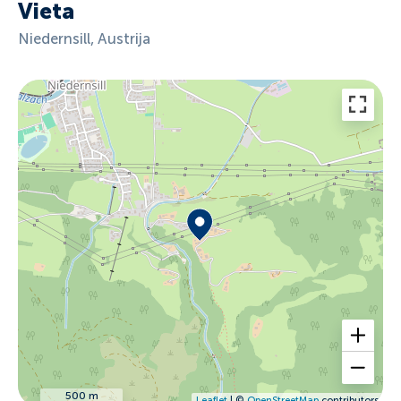
Vieta
Niedernsill, Austrija
500 m
Leaflet
| ©
OpenStreetMap
contributors