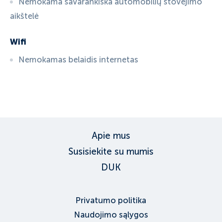
Nemokama savarankiška automobilių stovėjimo
aikštelė
Wifi
Nemokamas belaidis internetas
ID:
3509
, D: EXPEDIA
Apie mus
Susisiekite su mumis
DUK
Privatumo politika
Naudojimo sąlygos