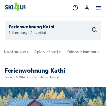
Ferienwohnung Kathi
1 kambarys 2 svečiai
Nuotraukos >
Apie viešbutį >
Kainos ir kambariai >
Ferienwohnung Kathi
Döllach 6, 9843 Großkirchheim, Austrija