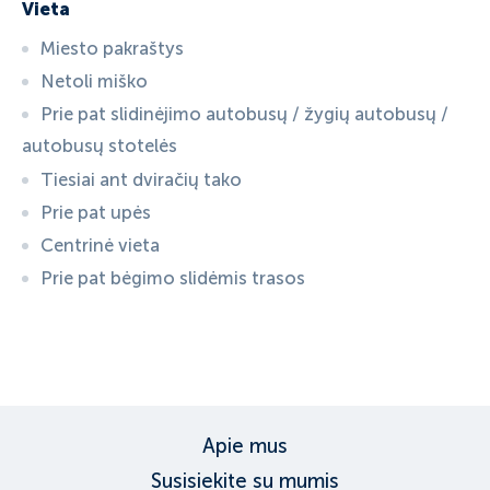
Vieta
Miesto pakraštys
Netoli miško
Prie pat slidinėjimo autobusų / žygių autobusų /
autobusų stotelės
Tiesiai ant dviračių tako
Prie pat upės
Centrinė vieta
Prie pat bėgimo slidėmis trasos
ID:
3324
, D: FERATEL
Apie mus
Susisiekite su mumis