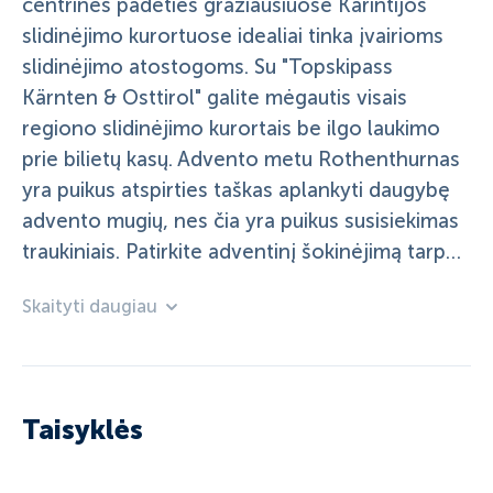
centrinės padėties gražiausiuose Karintijos
slidinėjimo kurortuose idealiai tinka įvairioms
slidinėjimo atostogoms. Su "Topskipass
Kärnten & Osttirol" galite mėgautis visais
regiono slidinėjimo kurortais be ilgo laukimo
prie bilietų kasų. Advento metu Rothenthurnas
yra puikus atspirties taškas aplankyti daugybę
advento mugių, nes čia yra puikus susisiekimas
traukiniais. Patirkite adventinį šokinėjimą tarp
ežero ir kalnų Millstätter Lichtweg,
Skaityti daugiau
Katschberger Adventweg ir daugelyje kitų
žavingų vietų.
Taisyklės