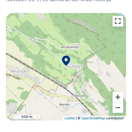
500 m
Leaflet
| ©
OpenStreetMap
contributors