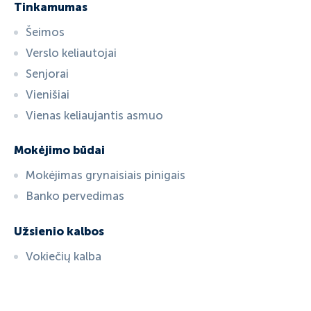
Tinkamumas
Šeimos
Verslo keliautojai
Senjorai
Vienišiai
Vienas keliaujantis asmuo
Mokėjimo būdai
Mokėjimas grynaisiais pinigais
Banko pervedimas
Užsienio kalbos
Vokiečių kalba
ID:
3444
, D: FERATEL