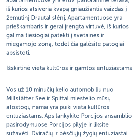
apartamentuose yra erdvi panoraminė terasa,
iš kurios atsiveria kvapą gniaužiantis vaizdas į
žemutinį Drautal slėnį. Apartamentuose yra
prieškambaris ir gerai įrengta virtuvė, iš kurios
galima tiesiogiai patekti į svetainės ir
miegamojo zoną, todėl čia galėsite patogiai
apsistoti.
Išskirtinė vieta kultūros ir gamtos entuziastams
Vos už 10 minučių kelio automobiliu nuo
Millstätter See ir Spittal miestelio mūsų
atostogų namai yra puiki vieta kultūros
entuziastams. Apsilankykite Porcijos ansamblio
pasirodymuose Porcijos pilyje ir liksite
sužavėti. Dviračių ir pėsčiųjų žygių entuziastai