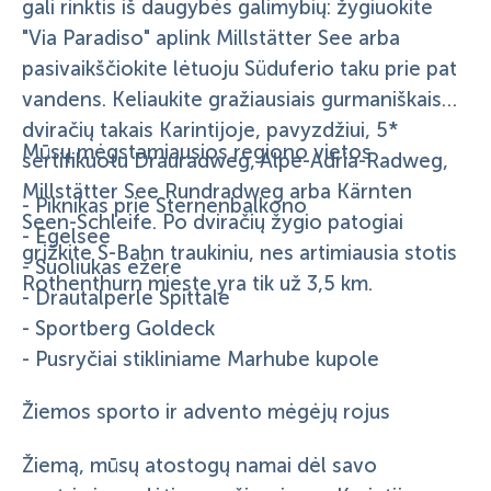
gali rinktis iš daugybės galimybių: žygiuokite
"Via Paradiso" aplink Millstätter See arba
pasivaikščiokite lėtuoju Süduferio taku prie pat
vandens. Keliaukite gražiausiais gurmaniškais
dviračių takais Karintijoje, pavyzdžiui, 5*
Mūsų mėgstamiausios regiono vietos
sertifikuotu Drauradweg, Alpe-Adria-Radweg,
Millstätter See Rundradweg arba Kärnten
- Piknikas prie Sternenbalkono
Seen-Schleife. Po dviračių žygio patogiai
- Egelsee
grįžkite S-Bahn traukiniu, nes artimiausia stotis
- Suoliukas ežere
Rothenthurn mieste yra tik už 3,5 km.
- Drautalperle Spittale
- Sportberg Goldeck
- Pusryčiai stikliniame Marhube kupole
Žiemos sporto ir advento mėgėjų rojus
Žiemą, mūsų atostogų namai dėl savo