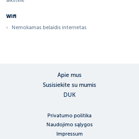
aikštelė
Wifi
Nemokamas belaidis internetas
ID:
4037
, D: EXPEDIA
Apie mus
Susisiekite su mumis
DUK
Privatumo politika
Naudojimo sąlygos
Impressum