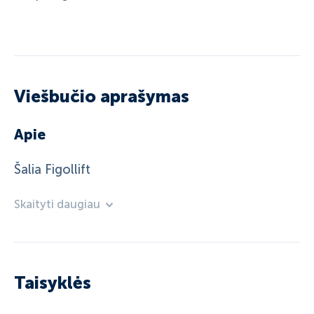
Viešbučio aprašymas
Apie
Šalia Figollift
Skaityti daugiau
Taisyklės