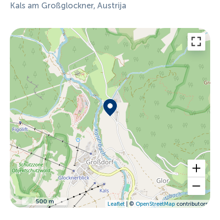
Kals am Großglockner, Austrija
500 m
Leaflet
| ©
OpenStreetMap
contributors