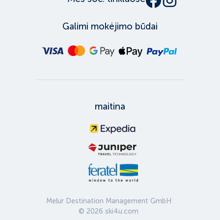
Galimi mokėjimo būdai
maitina
Melur Destination Management GmbH
©
2026
ski4u.com