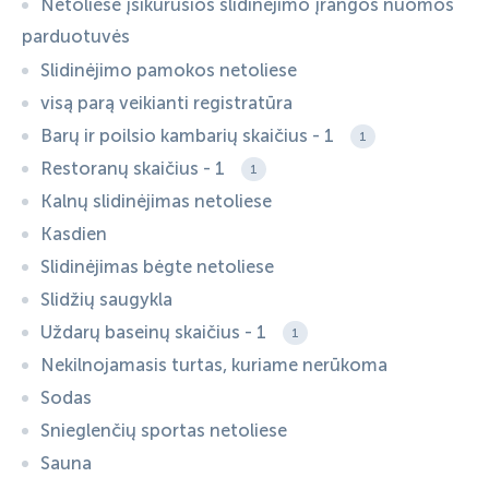
Netoliese įsikūrusios slidinėjimo įrangos nuomos
parduotuvės
Slidinėjimo pamokos netoliese
visą parą veikianti registratūra
Barų ir poilsio kambarių skaičius - 1
1
Restoranų skaičius - 1
1
Kalnų slidinėjimas netoliese
Kasdien
Slidinėjimas bėgte netoliese
Slidžių saugykla
Uždarų baseinų skaičius - 1
1
Nekilnojamasis turtas, kuriame nerūkoma
Sodas
Snieglenčių sportas netoliese
Sauna