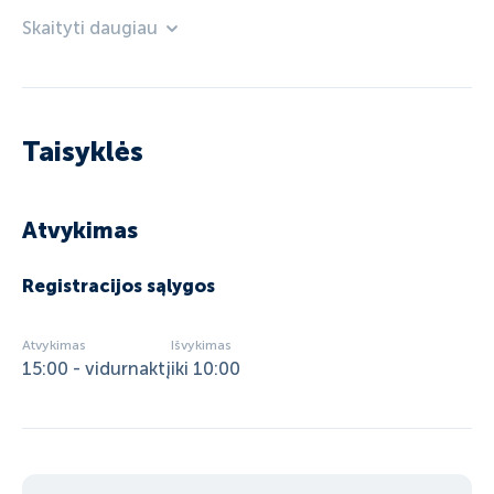
Skaityti daugiau
Taisyklės
Atvykimas
Registracijos sąlygos
Atvykimas
Išvykimas
15:00 - vidurnaktį
iki 10:00