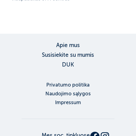
ID:
6141
, D: EXPEDIA
Apie mus
Susisiekite su mumis
DUK
Privatumo politika
Naudojimo sąlygos
Impressum
Mes soc. tinkluose