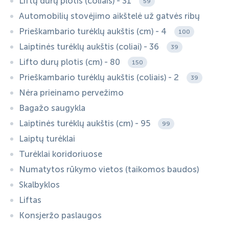
Liftų durų plotis (coliais) - 31
59
Automobilių stovėjimo aikštelė už gatvės ribų
Prieškambario turėklų aukštis (cm) - 4
100
Laiptinės turėklų aukštis (coliai) - 36
39
Lifto durų plotis (cm) - 80
150
Prieškambario turėklų aukštis (coliais) - 2
39
Nėra prieinamo pervežimo
Bagažo saugykla
Laiptinės turėklų aukštis (cm) - 95
99
Laiptų turėklai
Turėklai koridoriuose
Numatytos rūkymo vietos (taikomos baudos)
Skalbyklos
Liftas
Konsjeržo paslaugos