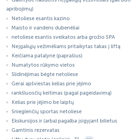
apribojimų)
Netoliese esantis kazino
Maisto ir vandens dubenėliai
netoliese esantis sveikatos arba grožio SPA
Neįgaliųjų vežimėliams pritaikytas takas į liftą
Keičiama patalynė (paprašius)
Numatytos rūkymo vietos
Slidinėjimas bėgte netoliese
Gerai apšviestas kelias prie įėjimo
rankšluosčių keitimas (pagal pageidavimą)
Kelias prie įėjimo be laiptų
Snieglenčių sportas netoliese
Ekskursijos ir (arba) pagalba įsigyjant bilietus
Gamtinis rezervatas