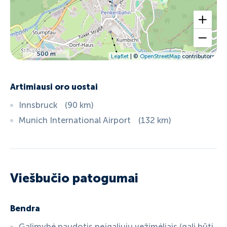
500 m
Leaflet
| ©
OpenStreetMap
contributors
Artimiausi oro uostai
Innsbruck
(
90
km
)
Munich International Airport
(
132
km
)
Viešbučio patogumai
Bendra
Galimybė naudotis neįgaliųjų vežimėliais (gali būti