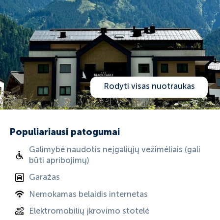
Rodyti visas nuotraukas
Populiariausi patogumai
Galimybė naudotis neįgaliųjų vežimėliais (gali
būti apribojimų)
Garažas
Nemokamas belaidis internetas
Elektromobilių įkrovimo stotelė