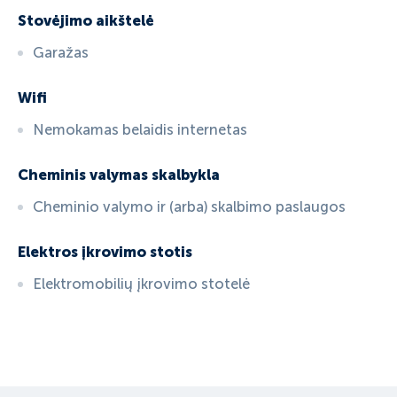
Stovėjimo aikštelė
Garažas
Wifi
Nemokamas belaidis internetas
Cheminis valymas skalbykla
Cheminio valymo ir (arba) skalbimo paslaugos
Elektros įkrovimo stotis
Elektromobilių įkrovimo stotelė
ID:
5417
, D: EXPEDIA