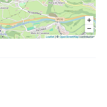
Leaflet
| ©
OpenStreetMap
contributors