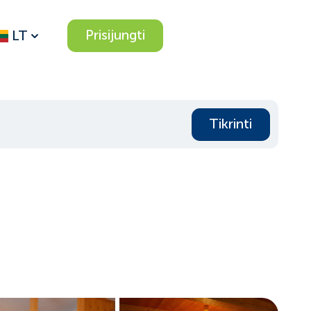
Prisijungti
LT
Tikrinti