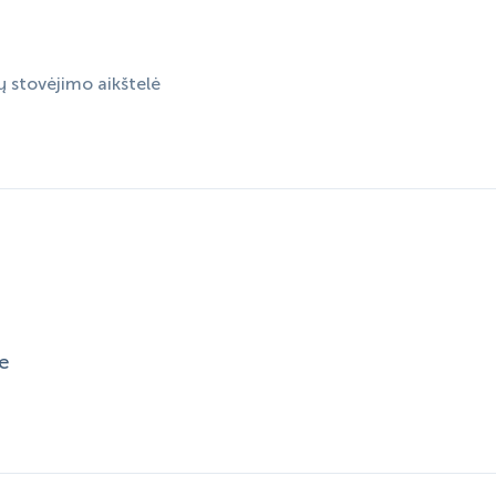
 stovėjimo aikštelė
e