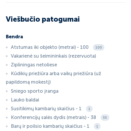
Viešbučio patogumai
Bendra
Atstumas iki objekto (metrai) - 100
100
Vakarienė su šeimininkais (rezervuota)
Zipliningas netoliese
Kūdikių priežiūra arba vaikų priežiūra (už
papildomą mokestį)
Sniego sporto įranga
Lauko baldai
Susitikimų kambarių skaičius - 1
1
Konferencijų salės dydis (metrais) - 38
55
Barų ir poilsio kambarių skaičius - 1
1