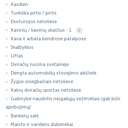
Kasdien
Turkiška pirtis / pirtis
Ekotursijos netoliese
Kavinių / kavinių skaičius - 1
1
Kava ir arbata bendrose patalpose
Skalbyklos
Liftas
Dviračių nuoma svetainėje
Dengta automobilių stovėjimo aikštelė
Žygiai sniegbačiais netoliese
Kalnų dviračių sportas netoliese
Galimybė naudotis neįgaliųjų vežimėliais (gali būti
apribojimų)
Banketų salė
Maisto ir vandens dubenėliai