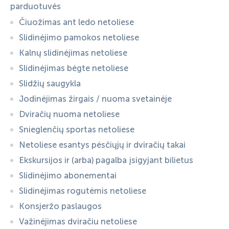
parduotuvės
Čiuožimas ant ledo netoliese
Slidinėjimo pamokos netoliese
Kalnų slidinėjimas netoliese
Slidinėjimas bėgte netoliese
Slidžių saugykla
Jodinėjimas žirgais / nuoma svetainėje
Dviračių nuoma netoliese
Snieglenčių sportas netoliese
Netoliese esantys pėsčiųjų ir dviračių takai
Ekskursijos ir (arba) pagalba įsigyjant bilietus
Slidinėjimo abonementai
Slidinėjimas rogutėmis netoliese
Konsjeržo paslaugos
Važinėjimas dviračiu netoliese