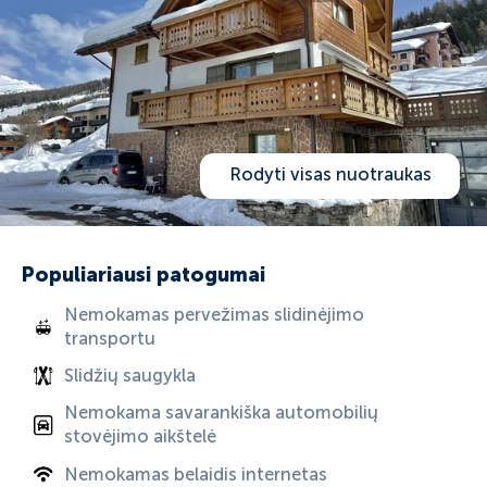
Rodyti visas nuotraukas
Populiariausi patogumai
Nemokamas pervežimas slidinėjimo
transportu
Slidžių saugykla
Nemokama savarankiška automobilių
stovėjimo aikštelė
Nemokamas belaidis internetas