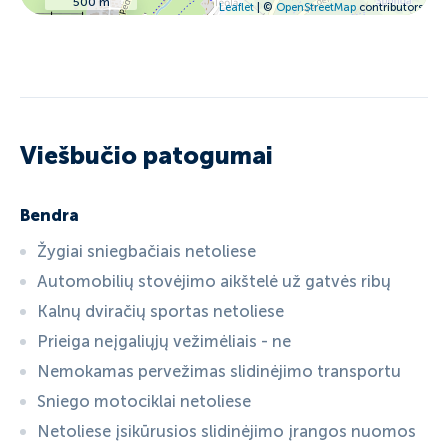
500 m
Leaflet
| ©
OpenStreetMap
contributors
Viešbučio patogumai
Bendra
Žygiai sniegbačiais netoliese
Automobilių stovėjimo aikštelė už gatvės ribų
Kalnų dviračių sportas netoliese
Prieiga neįgaliųjų vežimėliais - ne
Nemokamas pervežimas slidinėjimo transportu
Sniego motociklai netoliese
Netoliese įsikūrusios slidinėjimo įrangos nuomos