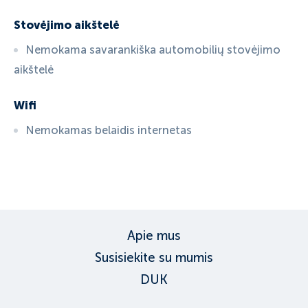
Stovėjimo aikštelė
Nemokama savarankiška automobilių stovėjimo
aikštelė
Wifi
Nemokamas belaidis internetas
ID:
6077
, D: EXPEDIA
Apie mus
Susisiekite su mumis
DUK