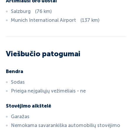
Artimiausi oro uostai
Salzburg
(
76
km
)
Munich International Airport
(
137
km
)
Viešbučio patogumai
Bendra
Sodas
Prieiga neįgaliųjų vežimėliais - ne
Stovėjimo aikštelė
Garažas
Nemokama savarankiška automobilių stovėjimo