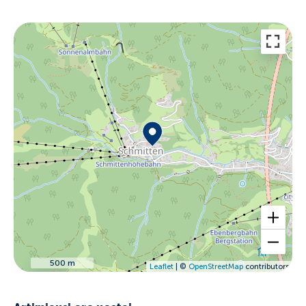
500 m
Leaflet
| ©
OpenStreetMap
contributors