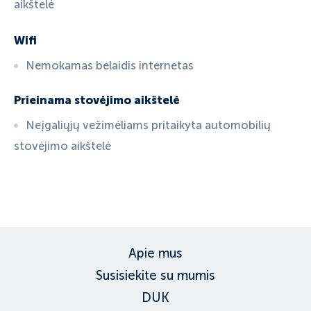
aikštelė
Wifi
Nemokamas belaidis internetas
Prieinama stovėjimo aikštelė
Neįgaliųjų vežimėliams pritaikyta automobilių
stovėjimo aikštelė
ID:
3542
, D: EXPEDIA
Apie mus
Susisiekite su mumis
DUK