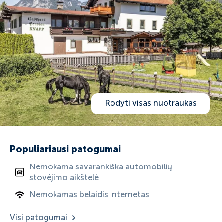
Rodyti visas nuotraukas
Populiariausi patogumai
Nemokama savarankiška automobilių
stovėjimo aikštelė
Nemokamas belaidis internetas
Visi patogumai