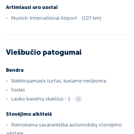
Artimiausi oro uostai
Munich International Airport
(
107
km
)
Viešbučio patogumai
Bendra
Nekilnojamasis turtas, kuriame nerūkoma
Sodas
Lauko baseinų skaičius - 1
1
Stovėjimo aikštelė
Nemokama savarankiška automobilių stovėjimo
aikštelė