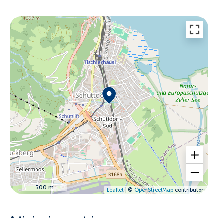
500 m
Leaflet
| ©
OpenStreetMap
contributors