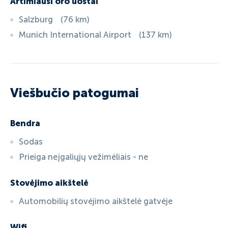
Artimiausi oro uostai
Salzburg
(
76
km
)
Munich International Airport
(
137
km
)
Viešbučio patogumai
Bendra
Sodas
Prieiga neįgaliųjų vežimėliais - ne
Stovėjimo aikštelė
Automobilių stovėjimo aikštelė gatvėje
Wifi