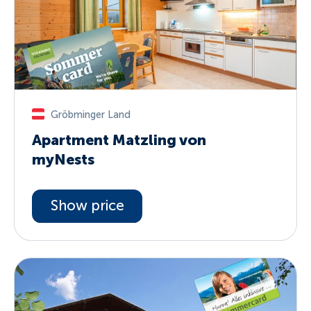
Gröbminger Land
Apartment Matzling von
myNests
Show price