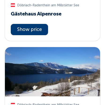
Döbriach-Radenthein am Millstätter See
Gästehaus Alpenrose
Show price
Döbriach-Radenthein am Millstätter See