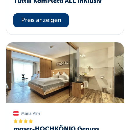
Tuttiii KomPletti ALL InKlusiv
Preis anzeigen
Maria Alm
moser-HOCHKÖNIG Genuss