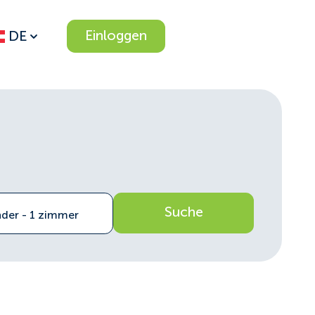
Einloggen
DE
Suche
nder - 1 zimmer