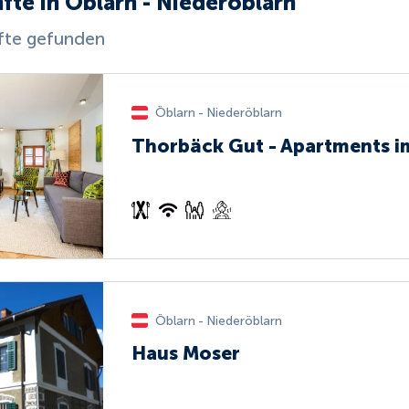
fte in Öblarn - Niederöblarn
fte gefunden
Öblarn - Niederöblarn
Thorbäck Gut - Apartments i
Öblarn - Niederöblarn
Haus Moser