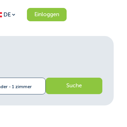
Einloggen
DE
Suche
nder - 1 zimmer