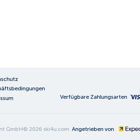
schutz
äftsbedingungen
Verfügbare Zahlungsarten
essum
ent GmbH
©
2026
ski4u.com
Angetrieben von