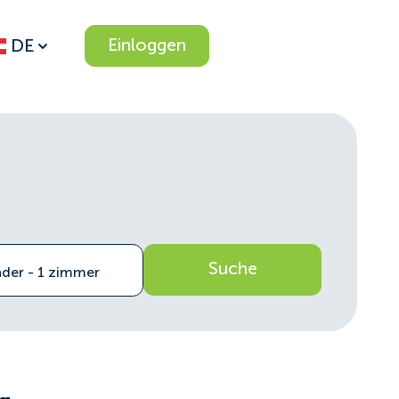
Einloggen
DE
Suche
nder - 1 zimmer