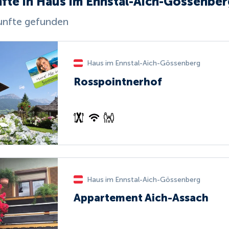
fte in Haus im Ennstal-Aich-Gössenber
unfte gefunden
Haus im Ennstal-Aich-Gössenberg
Rosspointnerhof
Haus im Ennstal-Aich-Gössenberg
Appartement Aich-Assach