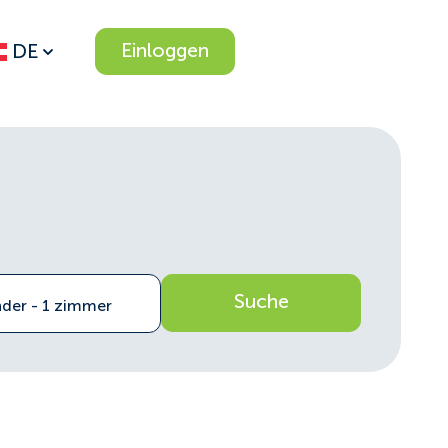
Einloggen
DE
Suche
nder - 1 zimmer