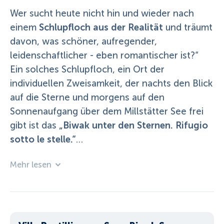
Wer sucht heute nicht hin und wieder nach
Schlupfloch aus der Realität
einem
und träumt
davon, was schöner, aufregender,
leidenschaftlicher - eben romantischer ist?“
Ein solches Schlupfloch, ein Ort der
individuellen Zweisamkeit, der nachts den Blick
auf die Sterne und morgens auf den
Sonnenaufgang über dem Millstätter See frei
„Biwak unter den Sternen. Rifugio
gibt ist das
sotto le stelle.“
Mehr lesen
Am Strand, wo die Wellen des Millstätter Sees
das Ufer berühren lädt das Biwak ein die Nähe
zum Partner und zur Natur noch intensiver zu
erleben. Dem Naturschauspiel ganz nahe
Durch die großzügigen Panoramafenster fällt