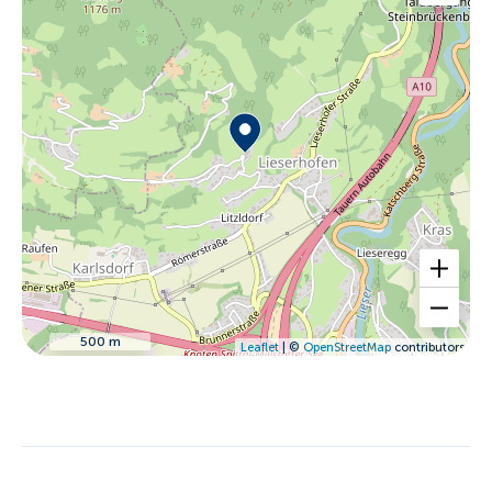
500 m
Leaflet
| ©
OpenStreetMap
contributors