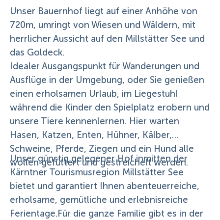
Unser Bauernhof liegt auf einer Anhöhe von
720m, umringt von Wiesen und Wäldern, mit
herrlicher Aussicht auf den Millstätter See und
das Goldeck.
Idealer Ausgangspunkt für Wanderungen und
Ausflüge in der Umgebung, oder Sie genießen
einen erholsamen Urlaub, im Liegestuhl
während die Kinder den Spielplatz erobern und
unsere Tiere kennenlernen. Hier warten
Hasen, Katzen, Enten, Hühner, Kälber,
Schweine, Pferde, Ziegen und ein Hund alle
Unser günstig gelegener Hof inmitten der
wollen gefüttert und gestreichelt werden.
Kärntner Tourismusregion Millstätter See
bietet und garantiert Ihnen abenteuerreiche,
erholsame, gemütliche und erlebnisreiche
Ferientage.Für die ganze Familie gibt es in der