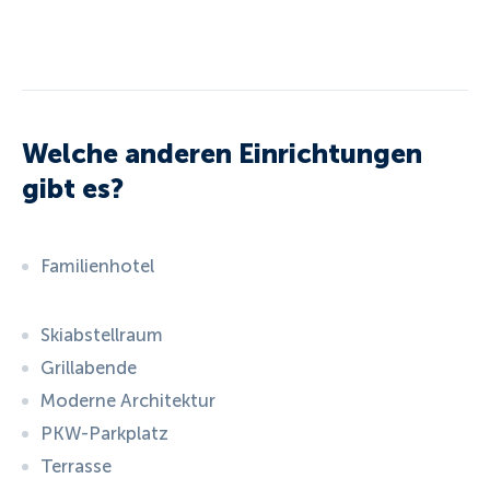
Die Freizeitseeanlage in Aich erreichen Sie
nach einem 15minütigem Spaziergang.
Wir, die Familie Bodnar, freuen uns Sie bald als
unsere Gäste im Haus Schneekristall in Assach
Welche anderen Einrichtungen
zu begrüßen.
gibt es?
Familienhotel
Skiabstellraum
Grillabende
Moderne Architektur
PKW-Parkplatz
Terrasse