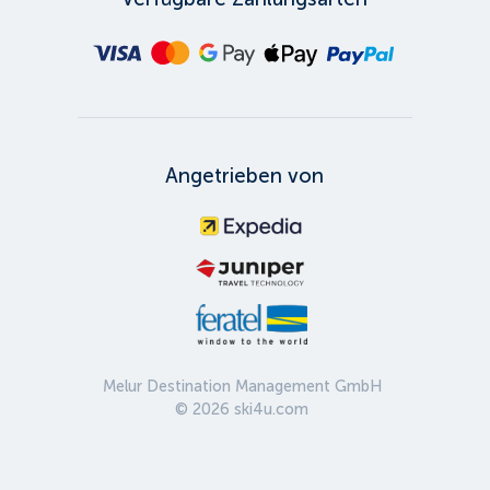
Angetrieben von
Melur Destination Management GmbH
©
2026
ski4u.com