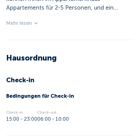
Appartements für 2-5 Personen, und ein
Appartement „Hinteregg“ (130m²) für 8
Mehr lesen
Personen anbieten. Alle Appartements sind mit
Balkon oder Terrasse ausgestattet. Wohn- und
Schlafzimmer sind getrennt ausgeführt. Die
Appartements für 3-5 Personen und das
Hausordnung
Appartement „Hinteregg“ verfügen über
Geschirrspüler und Mikrowelle.
Check-in
Bedingungen für Check-in
Check-in
Check-out
15:00 - 23:00
06:00 - 10:00