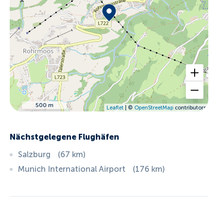
500 m
Leaflet
| ©
OpenStreetMap
contributors
Nächstgelegene Flughäfen
Salzburg
(
67
km
)
Munich International Airport
(
176
km
)