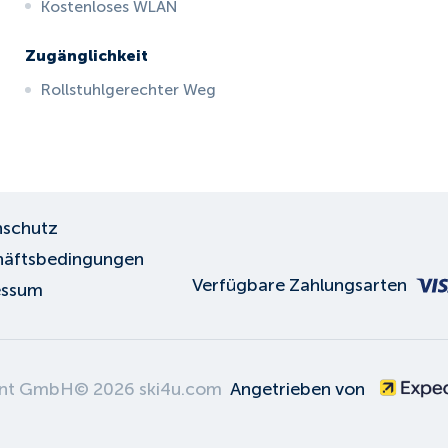
Kostenloses WLAN
Zugänglichkeit
Rollstuhlgerechter Weg
schutz
äftsbedingungen
Verfügbare Zahlungsarten
essum
ent GmbH
©
2026
ski4u.com
Angetrieben von