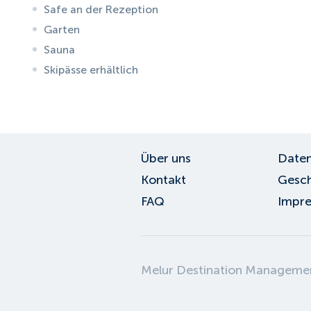
Safe an der Rezeption
Garten
Sauna
Skipässe erhältlich
ID:
6107
, D: EXPEDIA
Über uns
Daten
Kontakt
Gesch
FAQ
Impr
Melur Destination Managem