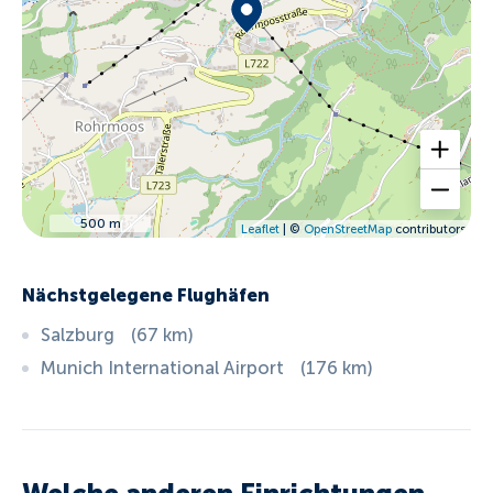
500 m
Leaflet
| ©
OpenStreetMap
contributors
Nächstgelegene Flughäfen
Salzburg
(
67
km
)
Munich International Airport
(
176
km
)