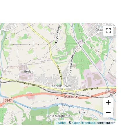
Leaflet
| ©
OpenStreetMap
contributors