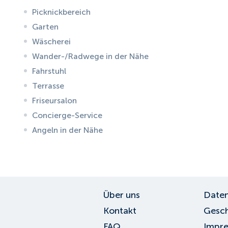
Picknickbereich
Garten
Wäscherei
Wander-/Radwege in der Nähe
Fahrstuhl
Terrasse
Friseursalon
Concierge-Service
Angeln in der Nähe
ID:
6095
, D: EXPEDIA
Über uns
Daten
Kontakt
Gesch
FAQ
Impr