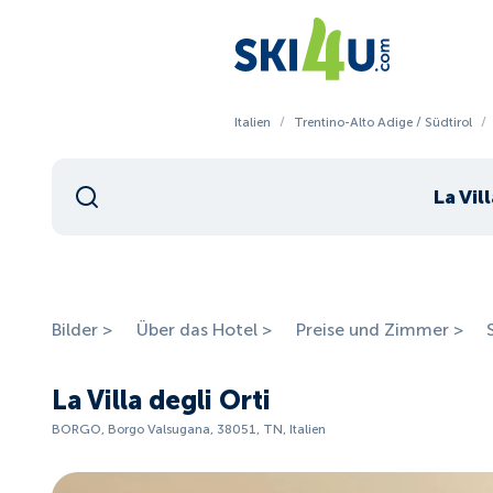
Italien
/
Trentino-Alto Adige / Südtirol
/
La Vil
Bilder >
Über das Hotel >
Preise und Zimmer >
La Villa degli Orti
BORGO, Borgo Valsugana, 38051, TN, Italien