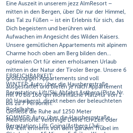
Eine Auszeit in unserem jezz AlmResort –
mitten in den Bergen, über Dir nur der Himmel,
das Tal zu Füßen – ist ein Erlebnis für sich, das
Dich begeistern und berühren wird.
Aufwachen im Angesicht des Wilden Kaisers.
Unsere gemütlichen Appartements mit alpinem
Charme hoch oben am Berg bilden den
optimalen Ort für einen erholsamen Urlaub
mitten in der Natur der Tiroler Berge. Unsere 6
ERREICHBARKEIT:
großzügigen Appartements sind voll
WINTER: Auto: über die Hausbergstraße
ausgestattet und bieten je nach Appartement
Bergstation; Lift/Ski: Abfahrt Astberg (Piste Nr.
mit 70 bis 160 qm Wohnfläche Platz für von 1
90 Hausberg), direkt neben der beleuchteten
bis zu 7 Personen.
Rodelbahn
Genieße die Ruhe auf 1250 Meter
SOMMER: Auto: über die Hausbergstraße
Meereshöhe. Verbringe Deine Ich-Zeit oder
Bergstation; Lift: Going/Astberg (Juli–
Wir-Zeit entfernt von dem ganzen Trubel im