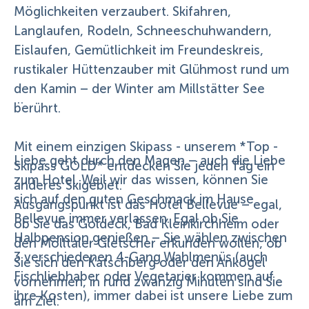
Möglichkeiten verzaubert. Skifahren,
Langlaufen, Rodeln, Schneeschuhwandern,
Eislaufen, Gemütlichkeit im Freundeskreis,
rustikaler Hüttenzauber mit Glühmost rund um
den Kamin – der Winter am Millstätter See
berührt.
Mit einem einzigen Skipass - unserem *Top -
Liebe geht durch den Magen – auch die Liebe
Skipass GOLD* entdecken Sie jeden Tag ein
zum Hotel. Weil wir das wissen, können Sie
anderes Skigebiet.
sich auf den guten Geschmack im Hause
Ausgangspunkt ist das Hotel Bellevue – egal,
Bellevue immer verlassen. Egal ob Sie
ob Sie das Goldeck, Bad Kleinkirchheim oder
Halbpension genießen – Sie wählen zwischen
den Mölltaler Gletscher erkunden wollen, ob
3 verschiedenen 4-Gang Wahlmenüs (auch
Sie sich den Katschberg oder den Ankogel
Fischliebhaber oder Vegetarier kommen auf
vornehmen, in rund zwanzig Minuten sind Sie
ihre Kosten), immer dabei ist unsere Liebe zum
am Ziel.