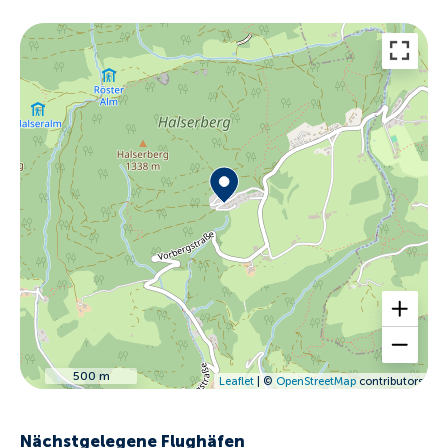
500 m
Leaflet
| ©
OpenStreetMap
contributors
Nächstgelegene Flughäfen