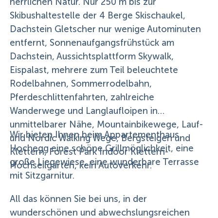
herrlichen Natur. Nur 250 m bis zur
Skibushaltestelle der 4 Berge Skischaukel,
Dachstein Gletscher nur wenige Autominuten
entfernt, Sonnenaufgangsfrühstück am
Dachstein, Aussichtsplattform Skywalk,
Eispalast, mehrere zum Teil beleuchtete
Rodelbahnen, Sommerrodelbahn,
Pferdeschlittenfahrten, zahlreiche
Wanderwege und Langlaufloipen in
unmittelbarer Nähe, Mountainbikewege, Lauf-
Wir bieten Ihnen beim Appartementhaus
und Nordic Walking Wege, Bergsteigen und
Hochegg eine schöne Grillmöglichkeit, eine
Klettern, Forest Park Indoor Klettern-
große Liegewiese, eine wunderbare Terrasse
Hochseilgarten, kein Autoverkehr.
mit Sitzgarnitur.
All das können Sie bei uns, in der
wunderschönen und abwechslungsreichen