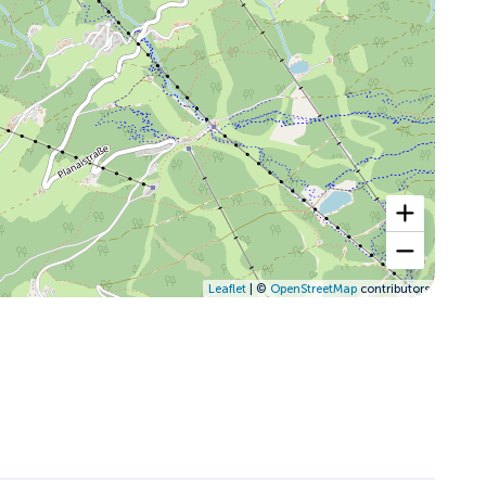
Leaflet
| ©
OpenStreetMap
contributors