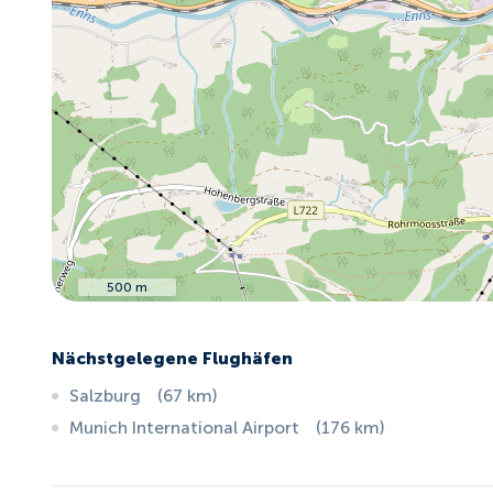
500 m
Nächstgelegene Flughäfen
Salzburg
(
67
km
)
Munich International Airport
(
176
km
)