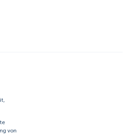
t,
te
ung von