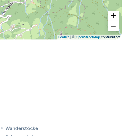
Leaflet
| ©
OpenStreetMap
contributors
Wanderstöcke