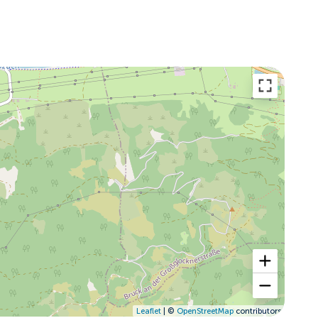
Leaflet
| ©
OpenStreetMap
contributors