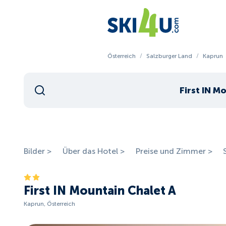
Österreich
/
Salzburger Land
/
Kaprun
First IN M
Bilder >
Über das Hotel >
Preise und Zimmer >
First IN Mountain Chalet A
Kaprun, Österreich