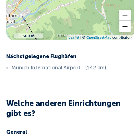
500 m
Leaflet
| ©
OpenStreetMap
contributors
Nächstgelegene Flughäfen
Munich International Airport
(
142
km
)
Welche anderen Einrichtungen
gibt es?
General