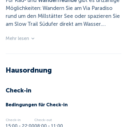
Wanderfreunde
Für Rad- und
gibt es unzählige
Möglichkeiten: Wandern Sie am Via Paradiso
rund um den Millstätter See oder spazieren Sie
am Slow Trail Südufer direkt am Wasser.
Genussradtouren
Erkunden Sie die schönsten
Mehr lesen
Kärntens, wie den 5* zertifizierten
Drauradweg, den Alpe-Adria-Radweg, den
Millstätter See Rundradweg oder die Kärnten
Seen-Schleife. Nach einer Radtour können Sie
Hausordnung
bequem mit der S-Bahn zurückkehren, der
nächste Bahnhof in Rothenthurn ist nur 3,5 km
entfernt.
Check-in
Unsere Lieblingsplätze in der Region
Bedingungen für Check-in
- Picknick am Sternenbalkon
Check-in
Check-out
15:00 - 22:00
08:00 - 11:00