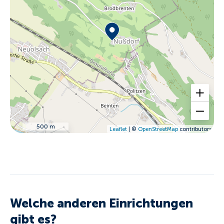
hervorragenden Bahnanbindung, der perfekte
Ausgangspunkt für Besuche zahlreicher
Adventhopping
Adventmärkte. Erleben Sie das
zwischen See und Berg am Millstätter
Lichtweg, Katschberger Adventweg und vielen
weiteren zauberhaften Orten.
500 m
Leaflet
| ©
OpenStreetMap
contributors
Welche anderen Einrichtungen
gibt es?