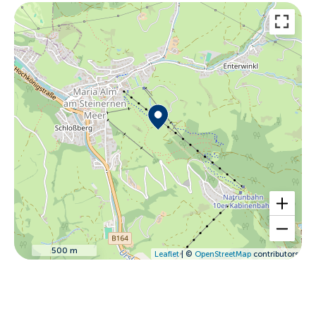
500 m
Leaflet
| ©
OpenStreetMap
contributors